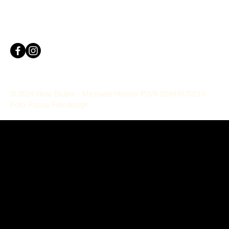
© 2024 Reia Stubm - Michaela Hintner P.IVA 02944570213 -
Foto: Focus Fotodesign