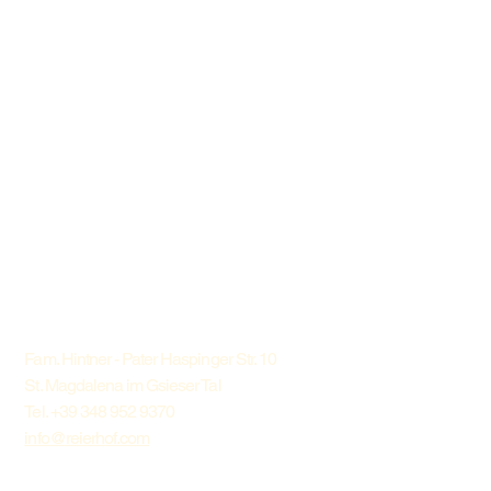
Fam. Hintner - Pater Haspinger Str. 10
St. Magdalena im Gsieser Tal
Tel. +39 348 952 9370
info@reierhof.com